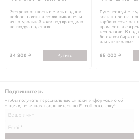
Экстравагантность и стиль в одном
Путешествуйте с у
наборе: ножны и ложка выполнены
элегантностью: на
из натуральной кожи под крокодила
карбона сочетает л
на квадро подставке
прочность и совр
технологии. В под
багажная бирка с 
или инициалами
34 900
₽
85 000
₽
Купить
Подпишитесь
Чтобы получать персональные скидки, информацию об
акциях, новинках подпишитесь на E-mail-рассылку*